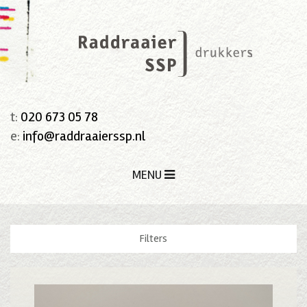
t:
020 673 05 78
e:
info@raddraaierssp.nl
MENU
Filters