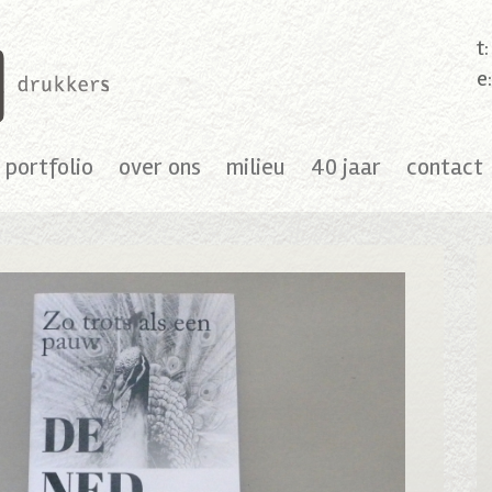
t
e
portfolio
over ons
milieu
40 jaar
contact