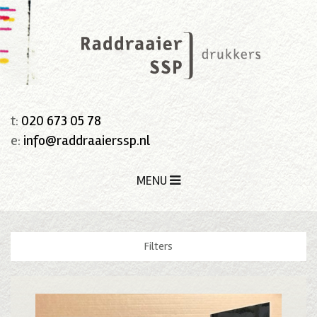
t:
020 673 05 78
e:
info@raddraaierssp.nl
MENU
Filters