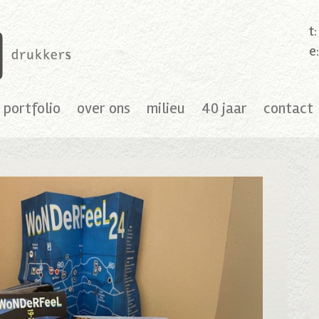
t
e
portfolio
over ons
milieu
40 jaar
contact