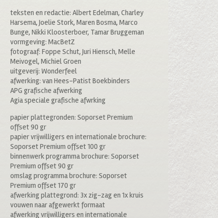
teksten en redactie: Albert Edelman, Charley
Harsema, Joelie Stork, Maren Bosma, Marco
Bunge, Nikki Kloosterboer, Tamar Bruggeman
vormgeving: MacBetZ
fotograaf: Foppe Schut, Juri Hiensch, Melle
Meivogel, Michiel Groen
uitgeverij: Wonderfeel
afwerking: van Hees-Patist Boekbinders
APG grafische afwerking
Agia speciale grafische afwrking
papier plattegronden: Soporset Premium
offset 90 gr
papier vrijwilligers en internationale brochure:
Soporset Premium offset 100 gr
binnenwerk programma brochure: Soporset
Premium offset 90 gr
omslag programma brochure: Soporset
Premium offset 170 gr
afwerking plattegrond: 3x zig-zag en 1x kruis
vouwen naar afgewerkt formaat
afwerking vrijwilligers en internationale