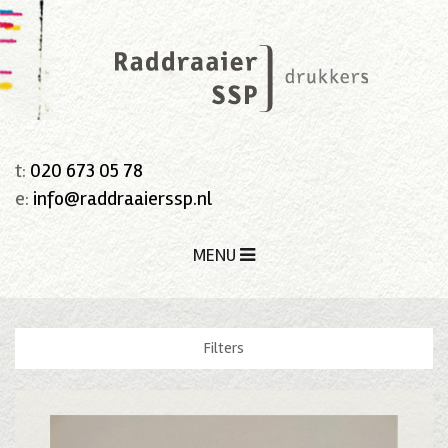
t:
020 673 05 78
e:
info@raddraaierssp.nl
MENU
Filters