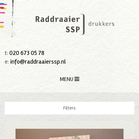
t:
020 673 05 78
e:
info@raddraaierssp.nl
MENU
Filters