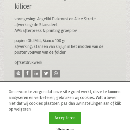
kilicer
vormgeving: Angeliki Diakrousi en Alice Strete
afwerking: de Stansdeel
APG afterpress & printing groep bv
papier: Old Mill, Bianco 100 gr
afwerking: stansen van snijlijn in het midden van de
poster vouwen van de folder
offsetdrukwerk
Om ervoor te zorgen dat onze site goed werkt, deze te kunnen
analyseren en verbeteren, gebruiken wij cookies. Wilt u liever
niet dat wij cookies plaatsen, pas dan uw instellingen aan of klik
op weigeren.
© 2020 drukkerij raddraaier b.v., van ostadestraat 233b, 1073
tn amsterdam, t: 020 673 05 78, f: 020 676 71 00,
Accepteren
e:
info@raddraaierssp.nl
Weigeren