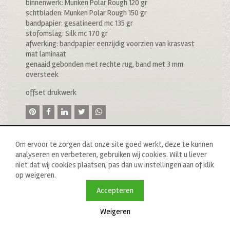
binnenwerk: Munken Polar Rough 120 gr
schtbladen: Munken Polar Rough 150 gr
bandpapier: gesatineerd mc 135 gr
stofomslag: Silk mc 170 gr
afwerking: bandpapier eenzijdig voorzien van krasvast
mat laminaat
genaaid gebonden met rechte rug, band met 3 mm
oversteek
offset drukwerk
Om ervoor te zorgen dat onze site goed werkt, deze te kunnen
analyseren en verbeteren, gebruiken wij cookies. Wilt u liever
niet dat wij cookies plaatsen, pas dan uw instellingen aan of klik
op weigeren.
© 2020 drukkerij raddraaier b.v., van ostadestraat 233b, 1073
tn amsterdam, t: 020 673 05 78, f: 020 676 71 00,
Accepteren
e:
info@raddraaierssp.nl
Weigeren