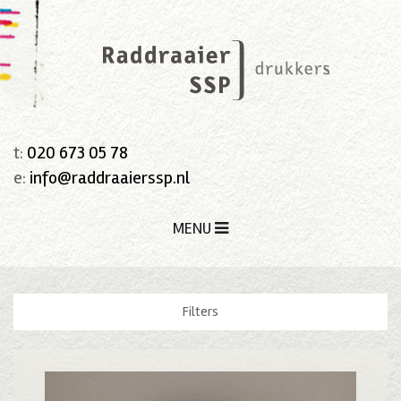
t:
020 673 05 78
e:
info@raddraaierssp.nl
MENU
Filters