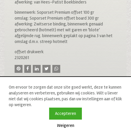
afwerking: van Hees-Patist Boekbinders
binnenwerk: Soporset Premium offset 100 gr
omslag: Soporset Premium offset board 300 gr
afwerking: Zwitserse binding, binnenwerk genaaid
gebrocheerd (hotmelt) met wit garen en ‘blote’
afgelijmde rug. binnenwerk geplakt op pagina 3 van het
omslag d.m.v. streep hotmelt
offset drukwerk
2320261
Om ervoor te zorgen dat onze site goed werkt, deze te kunnen
analyseren en verbeteren, gebruiken wij cookies. Wilt u liever
niet dat wij cookies plaatsen, pas dan uw instellingen aan of klik
op weigeren.
© 2020 drukkerij raddraaier b.v., van ostadestraat 233b, 1073
tn amsterdam, t: 020 673 05 78, f: 020 676 71 00,
Accepteren
e:
info@raddraaierssp.nl
Weigeren