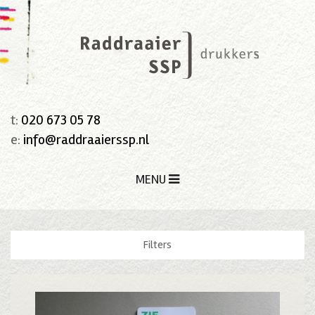
t:
020 673 05 78
e:
info@raddraaierssp.nl
MENU
Filters