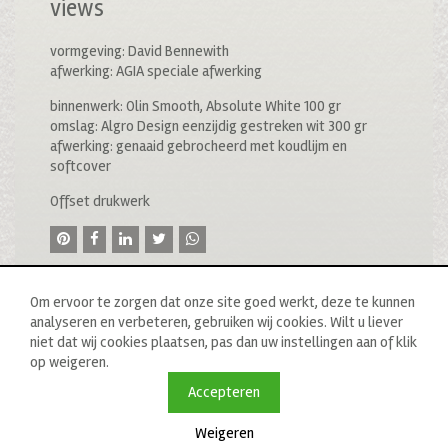
views
vormgeving: David Bennewith
afwerking: AGIA speciale afwerking
binnenwerk: Olin Smooth, Absolute White 100 gr
omslag: Algro Design eenzijdig gestreken wit 300 gr
afwerking: genaaid gebrocheerd met koudlijm en
softcover
Offset drukwerk
Om ervoor te zorgen dat onze site goed werkt, deze te kunnen
analyseren en verbeteren, gebruiken wij cookies. Wilt u liever
niet dat wij cookies plaatsen, pas dan uw instellingen aan of klik
op weigeren.
© 2020 drukkerij raddraaier b.v., van ostadestraat 233b, 1073
tn amsterdam, t: 020 673 05 78, f: 020 676 71 00,
Accepteren
e:
info@raddraaierssp.nl
Weigeren