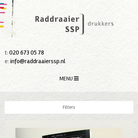
t:
020 673 05 78
e:
info@raddraaierssp.nl
MENU
Filters