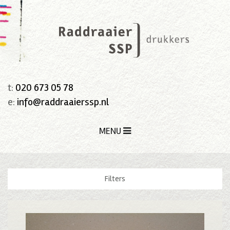
t:
020 673 05 78
e:
info@raddraaierssp.nl
MENU
Filters