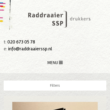
t:
020 673 05 78
e:
info@raddraaierssp.nl
MENU
Filters