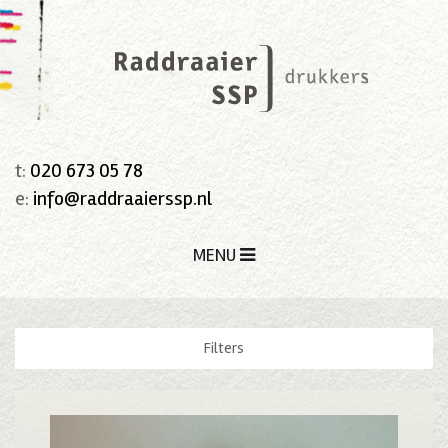
t:
020 673 05 78
e:
info@raddraaierssp.nl
MENU
Filters