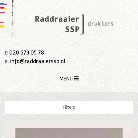
t:
020 673 05 78
e:
info@raddraaierssp.nl
MENU
Filters