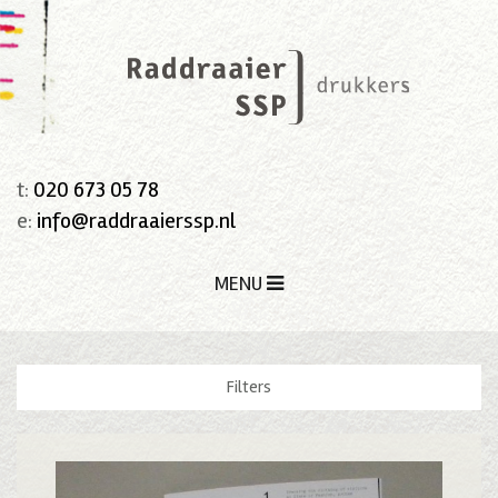
t:
020 673 05 78
e:
info@raddraaierssp.nl
MENU
Filters