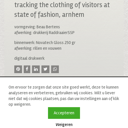
tracking the clothing of visitors at
state of fashion, arnhem
vormgeving: Beau Bertens
afwerking: drukkerij RaddraaierSSP
binnenwerk: Novatech Gloss 250 gr
afwerking: rillen en vouwen
digitaal drukwerk
Om ervoor te zorgen dat onze site goed werkt, deze te kunnen
analyseren en verbeteren, gebruiken wij cookies. Wilt u liever
niet dat wij cookies plaatsen, pas dan uw instellingen aan of klik
op weigeren.
© 2020 drukkerij raddraaier b.v., van ostadestraat 233b, 1073
tn amsterdam, t: 020 673 05 78, f: 020 676 71 00,
Accepteren
e:
info@raddraaierssp.nl
Weigeren