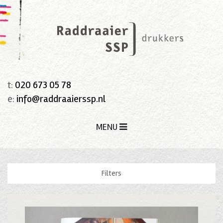
t:
020 673 05 78
e:
info@raddraaierssp.nl
MENU
Filters