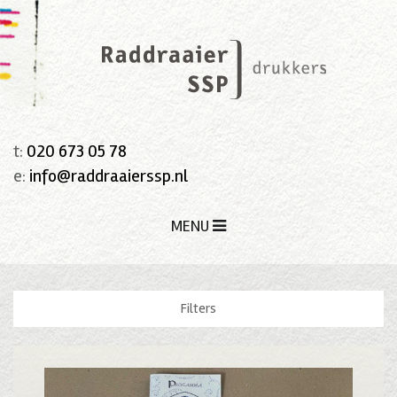
t:
020 673 05 78
e:
info@raddraaierssp.nl
MENU
Filters