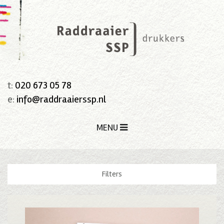
t:
020 673 05 78
e:
info@raddraaierssp.nl
MENU
Filters