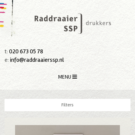
t:
020 673 05 78
e:
info@raddraaierssp.nl
MENU
Filters