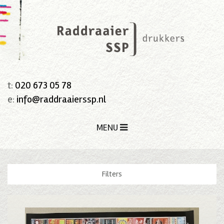
t:
020 673 05 78
e:
info@raddraaierssp.nl
MENU
Filters