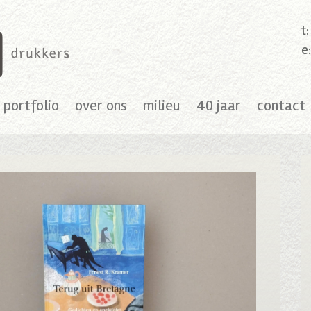
t
e
portfolio
over ons
milieu
40 jaar
contact