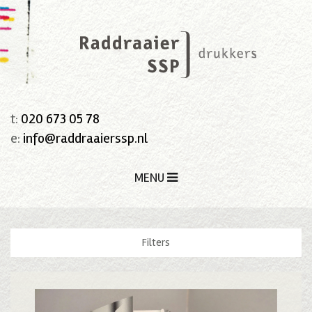
t:
020 673 05 78
e:
info@raddraaierssp.nl
MENU
Filters