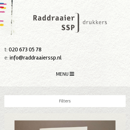
t:
020 673 05 78
e:
info@raddraaierssp.nl
MENU
Filters