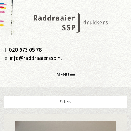
t:
020 673 05 78
e:
info@raddraaierssp.nl
MENU
Filters