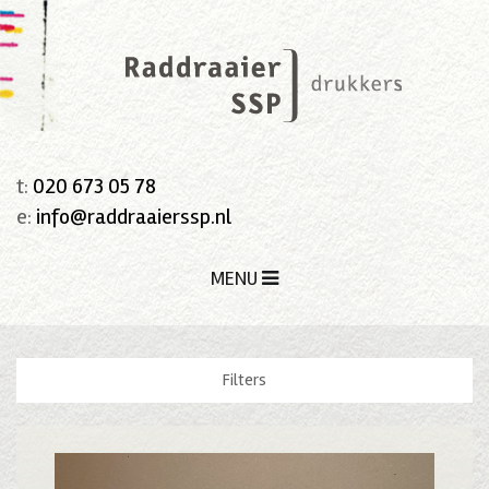
t:
020 673 05 78
e:
info@raddraaierssp.nl
MENU
Filters