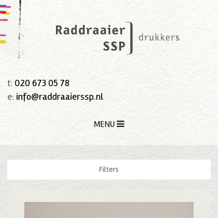
t:
020 673 05 78
e:
info@raddraaierssp.nl
MENU
Filters