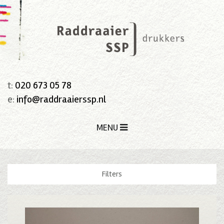
t:
020 673 05 78
e:
info@raddraaierssp.nl
MENU
Filters