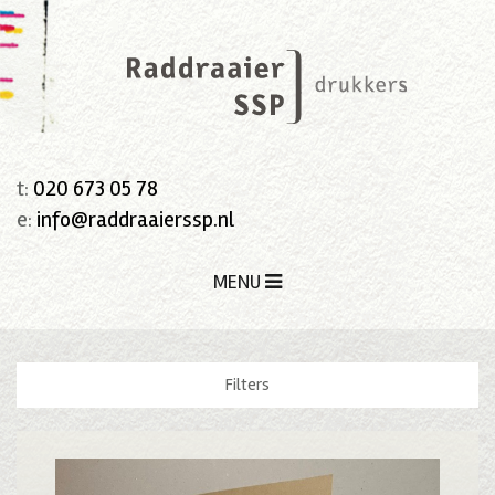
t:
020 673 05 78
e:
info@raddraaierssp.nl
MENU
Filters