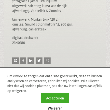
fotograaf: Djamal Tehubijuluw
uitgeverij: stichting kunst aan de dijk
afwerking: J. Voetelink & Zoon bv
binnenwerk: Munken Lynx 120 gr
omslag: Gmund color matt nr 12, 200 grs.
afwerking: cahiersteek
digitaal drukwerk
2340180
Om ervoor te zorgen dat onze site goed werkt, deze te kunnen
analyseren en verbeteren, gebruiken wij cookies. Wilt u liever
niet dat wij cookies plaatsen, pas dan uw instellingen aan of klik
op weigeren.
© 2020 drukkerij raddraaier b.v., van ostadestraat 233b, 1073
tn amsterdam, t: 020 673 05 78, f: 020 676 71 00,
Accepteren
e:
info@raddraaierssp.nl
Weigeren