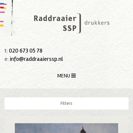
t:
020 673 05 78
e:
info@raddraaierssp.nl
MENU
Filters