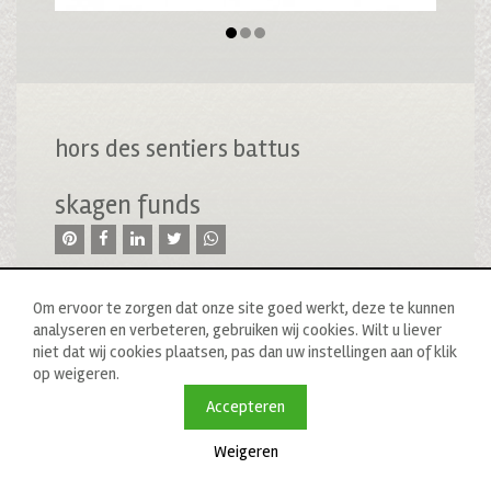
hors des sentiers battus
skagen funds
Om ervoor te zorgen dat onze site goed werkt, deze te kunnen
analyseren en verbeteren, gebruiken wij cookies. Wilt u liever
niet dat wij cookies plaatsen, pas dan uw instellingen aan of klik
op weigeren.
© 2020 drukkerij raddraaier b.v., van ostadestraat 233b, 1073
tn amsterdam, t: 020 673 05 78, f: 020 676 71 00,
Accepteren
e:
info@raddraaierssp.nl
Weigeren