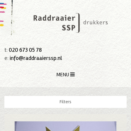
t:
020 673 05 78
e:
info@raddraaierssp.nl
MENU
Filters