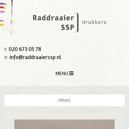
t:
020 673 05 78
e:
info@raddraaierssp.nl
MENU
Filters