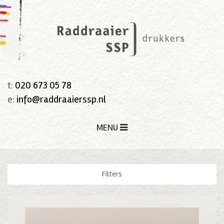
t:
020 673 05 78
e:
info@raddraaierssp.nl
MENU
Filters