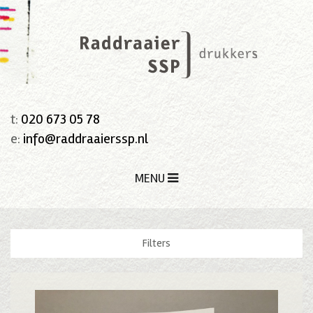
t:
020 673 05 78
e:
info@raddraaierssp.nl
MENU
Filters