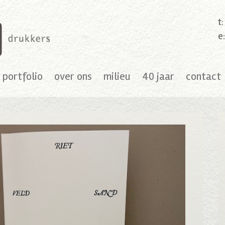
t
e
portfolio
over ons
milieu
40 jaar
contact