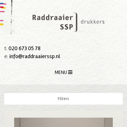
t:
020 673 05 78
e:
info@raddraaierssp.nl
MENU
Filters