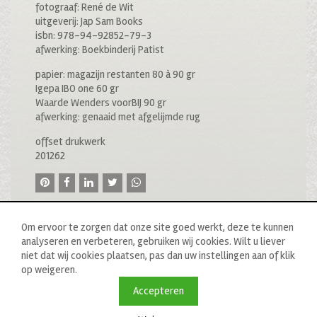
fotograaf: René de Wit
uitgeverij: Jap Sam Books
isbn: 978-94-92852-79-3
afwerking: Boekbinderij Patist
papier: magazijn restanten 80 à 90 gr
Igepa IBO one 60 gr
Waarde Wenders voorBIJ 90 gr
afwerking: genaaid met afgelijmde rug
offset drukwerk
201262
Om ervoor te zorgen dat onze site goed werkt, deze te kunnen
analyseren en verbeteren, gebruiken wij cookies. Wilt u liever
niet dat wij cookies plaatsen, pas dan uw instellingen aan of klik
op weigeren.
© 2020 drukkerij raddraaier b.v., van ostadestraat 233b, 1073
tn amsterdam, t: 020 673 05 78, f: 020 676 71 00,
Accepteren
e:
info@raddraaierssp.nl