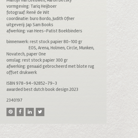
Mantijn van Leeuwen, Aaron Betsky
vormgeving: Tariq Heijboer
fotograaf: René de Wit
coordinatie: buro Bordo, Judith Ofner
uitgeverij: Jap Sam Books
afwerking: van Hees-Patist Boekbinders
binnenwerk: rest stock papier 80-100 gr
EOS, Arena, Holmen, Circle, Munken,
Novatech, paper One
omslag: rest stock papier 300 gr
afwerking: genaaid gebrocheerd met blote rug
offset drukwerk
ISBN 978-94-92852-79-3
awarded best dutch book design 2023
2340197