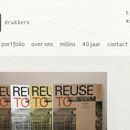
t
e
portfolio
over ons
milieu
40 jaar
contact