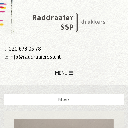
t:
020 673 05 78
e:
info@raddraaierssp.nl
MENU
Filters