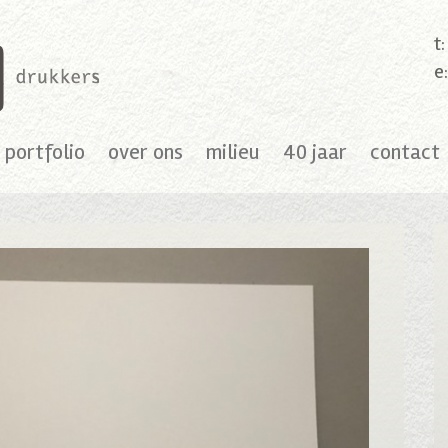
t
e
portfolio
over ons
milieu
40 jaar
contact