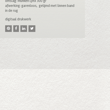
omslag: Munken Lynx 300 gr
afwerking: garenloos, gelijmd met linnen band
in de rug
digitaal drukwerk