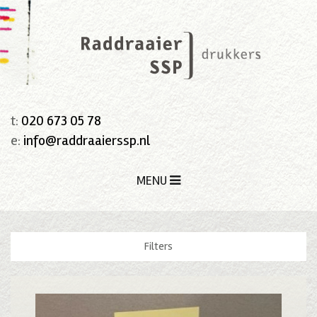
t:
020 673 05 78
e:
info@raddraaierssp.nl
MENU
Filters