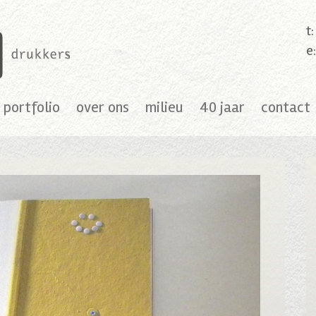
t
e
portfolio
over ons
milieu
40 jaar
contact