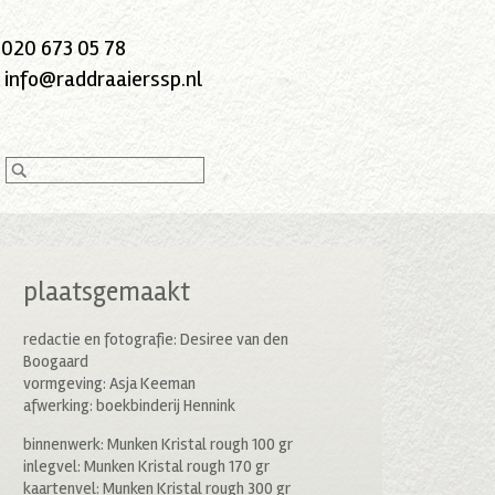
:
020 673 05 78
:
info@raddraaierssp.nl
plaatsgemaakt
redactie en fotografie: Desiree van den
Boogaard
vormgeving: Asja Keeman
afwerking: boekbinderij Hennink
binnenwerk: Munken Kristal rough 100 gr
inlegvel: Munken Kristal rough 170 gr
kaartenvel: Munken Kristal rough 300 gr