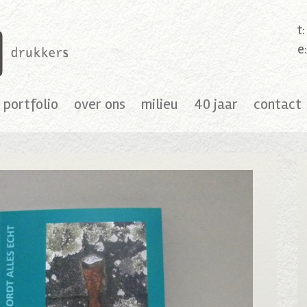
t
e
portfolio
over ons
milieu
40 jaar
contact