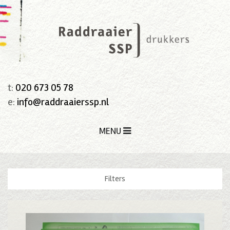
t:
020 673 05 78
e:
info@raddraaierssp.nl
MENU
Filters