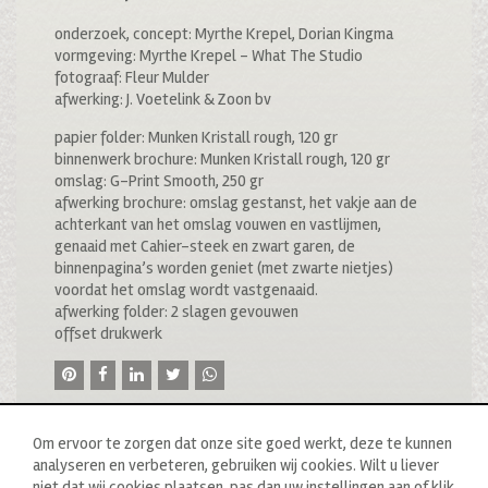
onderzoek, concept: Myrthe Krepel, Dorian Kingma
vormgeving: Myrthe Krepel – What The Studio
fotograaf: Fleur Mulder
afwerking: J. Voetelink & Zoon bv
papier folder: Munken Kristall rough, 120 gr
binnenwerk brochure: Munken Kristall rough, 120 gr
omslag: G-Print Smooth, 250 gr
afwerking brochure: omslag gestanst, het vakje aan de
achterkant van het omslag vouwen en vastlijmen,
genaaid met Cahier-steek en zwart garen, de
binnenpagina’s worden geniet (met zwarte nietjes)
voordat het omslag wordt vastgenaaid.
afwerking folder: 2 slagen gevouwen
offset drukwerk
Om ervoor te zorgen dat onze site goed werkt, deze te kunnen
analyseren en verbeteren, gebruiken wij cookies. Wilt u liever
niet dat wij cookies plaatsen, pas dan uw instellingen aan of klik