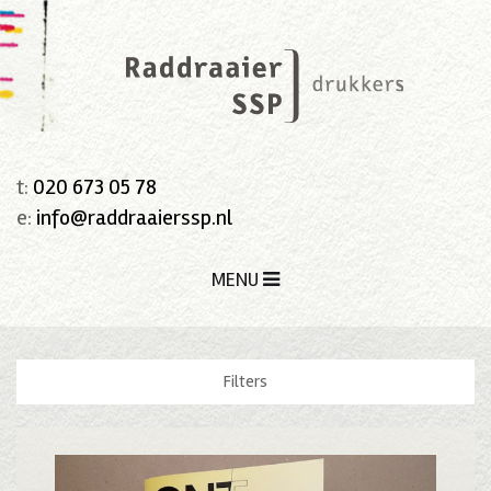
t:
020 673 05 78
e:
info@raddraaierssp.nl
MENU
Filters