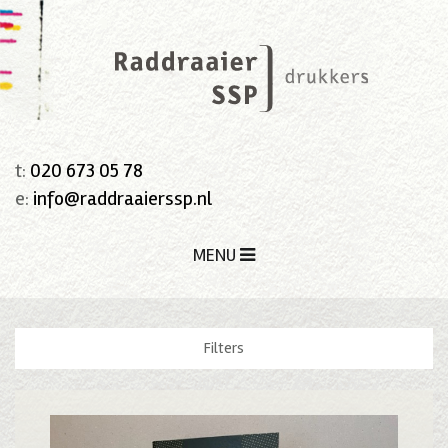
t:
020 673 05 78
e:
info@raddraaierssp.nl
MENU
Filters