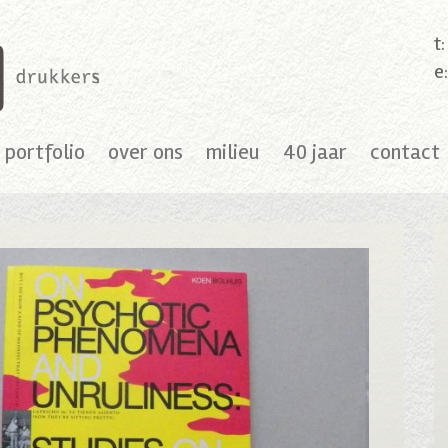
t
e
portfolio
over ons
milieu
40 jaar
contact