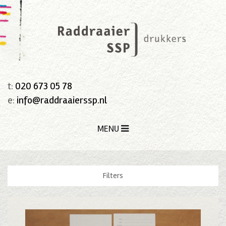
t:
020 673 05 78
e:
info@raddraaierssp.nl
MENU
Filters