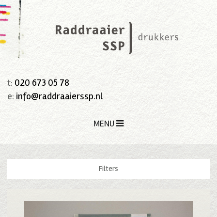
t:
020 673 05 78
e:
info@raddraaierssp.nl
MENU
Filters