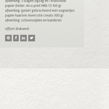
afwerking: 3 slagen zigzag en 1 kruisvouw
papier folder: Arco print Milk 1.5 100 gr
afwerking: geniet gebrocheerd met oognietjes
papier kaarten: Invercote creato 300 gr
afwerking: schoonsnijden en banderen
offset drukwerk