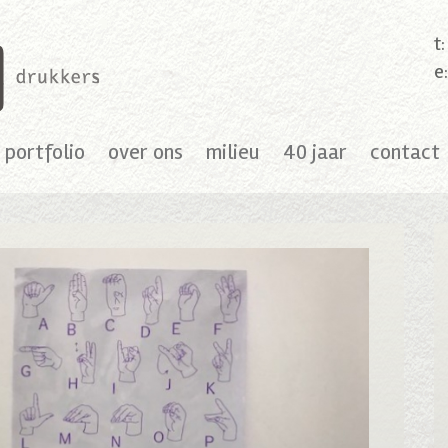
t
e
portfolio
over ons
milieu
40 jaar
contact