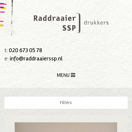
t:
020 673 05 78
e:
info@raddraaierssp.nl
MENU
Filters