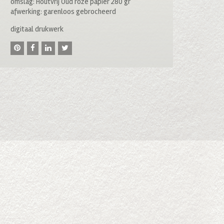
omslag: Houtvrij Oud roze papier 280 gr
afwerking: garenloos gebrocheerd
digitaal drukwerk