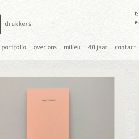
t
e
portfolio
over ons
milieu
40 jaar
contact